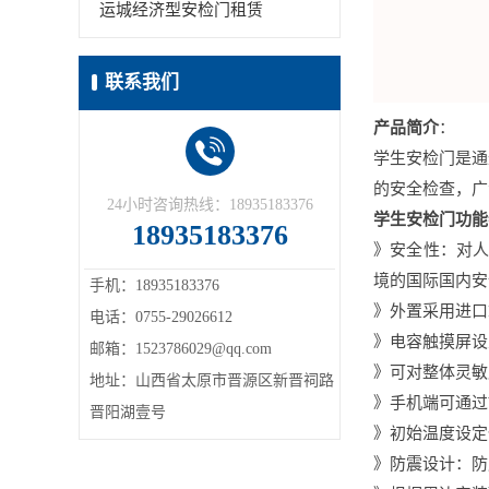
运城经济型安检门租赁
联系我们
产品简介
：
学生安检门是通
的安全检查，广
24小时咨询热线：18935183376
学生安检门功能
18935183376
》安全性：对人
境的国际国内安
手机：18935183376
》外置采用进口
电话：0755-29026612
》电容触摸屏设
邮箱：1523786029@qq.com
》可对整体灵敏
地址：山西省太原市晋源区新晋祠路
》手机端可通过
晋阳湖壹号
》初始温度设定
》防震设计：防