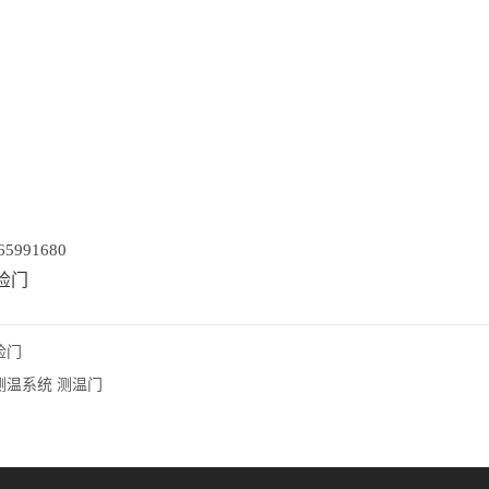
5991680
检门
检门
测温系统 测温门