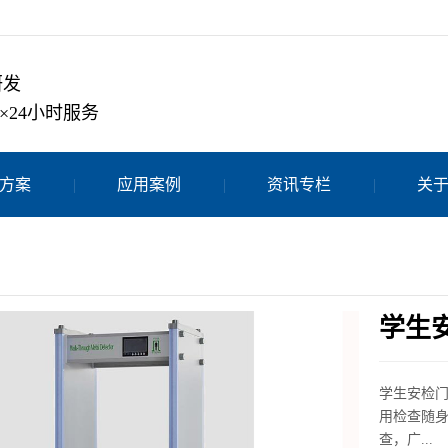
研发
×24小时服务
方案
应用案例
资讯专栏
关
学生
学生安检
用检查随
查，广...