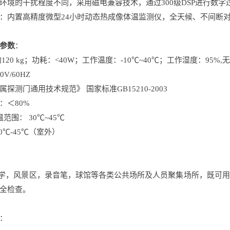
环境的干扰程度不同，采用磁电兼容技术，通过300级DSP进行数
：内置高精度微型24小时动态热成像体温监测仪，全天候、不间断
参数
：
120 kg；功耗：<40W；工作温度：-10℃~40℃；工作湿度：95%,
V/60HZ
属探测门通用技术规范》 国家标准GB15210-2003
：＜80%
范围： 30℃~45℃
0℃-45℃（室外）
小学，风景区，录音笔，球馆等各类公共场所及人员聚集场所，既可
全检查。
：