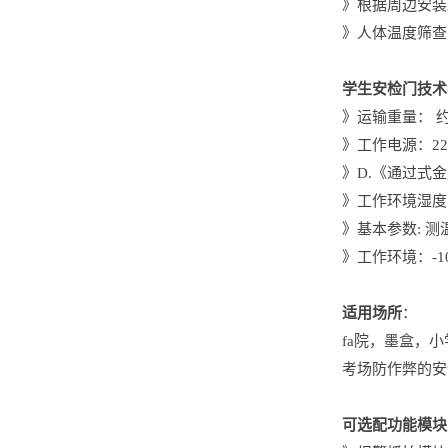
》根据周边安装
》人体温度筛查
学生安检门技术
》运输重量： 约
》工作电源：220
》D.《通过式金
》工作环境湿度
》基本参数: 测温
》工作环境：-1
适用场所
：
fa院，墨盒，
考场防作弊的安
可选配功能模块